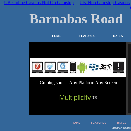
UK Online Casinos Not On Gamstop
UK Non Gamstop Casinos
Barnabas Road
HOME
          |          
FEATURES
          |          
RATES
         
Coming soon... Any Platform Any Screen
Multiplicity
™
HOME
      |     
FEATURES
      |     
RATES
     
Barnabas Road M