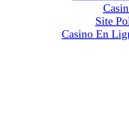
Casin
Site P
Casino En Lign